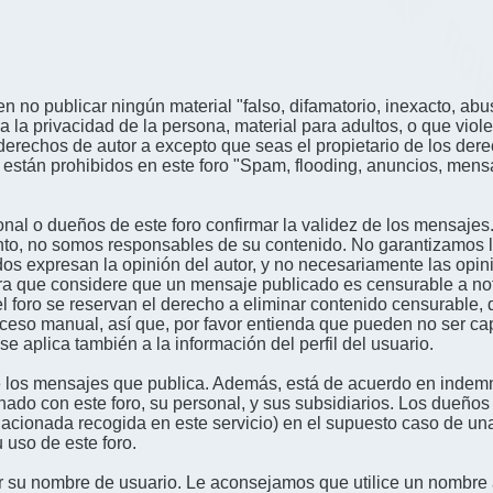
n no publicar ningún material "falso, difamatorio, inexacto, abus
a privacidad de la persona, material para adultos, o que viole
derechos de autor a excepto que seas el propietario de los der
én están prohibidos en este foro "Spam, flooding, anuncios, me
nal o dueños de este foro confirmar la validez de los mensajes
nto, no somos responsables de su contenido. No garantizamos la 
s expresan la opinión del autor, y no necesariamente las opini
era que considere que un mensaje publicado es censurable a noti
l foro se reservan el derecho a eliminar contenido censurable, 
oceso manual, así que, por favor entienda que pueden no ser c
se aplica también a la información del perfil del usuario.
 los mensajes que publica. Además, está de acuerdo en indemni
onado con este foro, su personal, y sus subsidiarios. Los dueños
relacionada recogida en este servicio) en el supuesto caso de u
 uso de este foro.
gir su nombre de usuario. Le aconsejamos que utilice un nombr