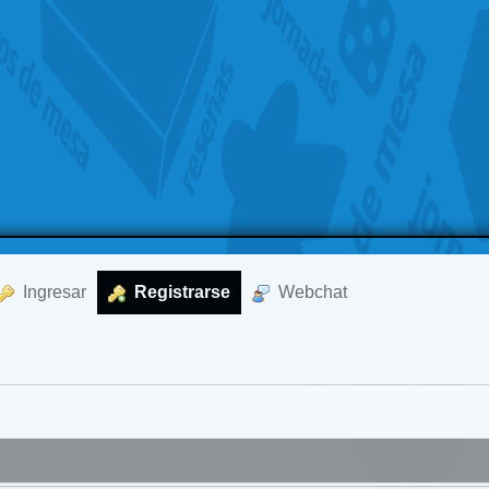
  Ingresar
  Registrarse
  Webchat