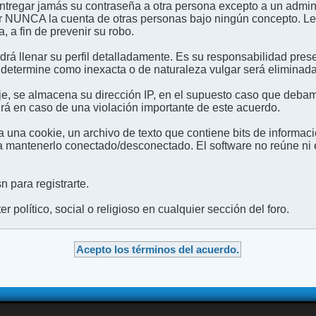
entregar jamás su contraseña a otra persona excepto a un admini
usar NUNCA la cuenta de otras personas bajo ningún concep
 a fin de prevenir su robo.
odrá llenar su perfil detalladamente. Es su responsabilidad pres
 determine como inexacta o de naturaleza vulgar será eliminada,
e, se almacena su dirección IP, en el supuesto caso que debamo
irá en caso de una violación importante de este acuerdo.
 una cookie, un archivo de texto que contiene bits de informac
mantenerlo conectado/desconectado. El software no reúne ni en
 para registrarte.
 político, social o religioso en cualquier sección del foro.