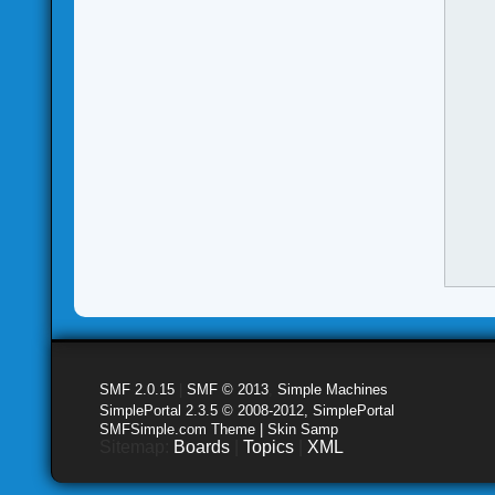
SMF 2.0.15
|
SMF © 2013
,
Simple Machines
SimplePortal 2.3.5 © 2008-2012, SimplePortal
SMFSimple.com Theme | Skin Samp
Sitemap:
Boards
|
Topics
|
XML