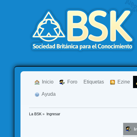
  Inicio
  Foro
Etiquetas
  Ezine
  Ayuda
La BSK
»
Ingresar
I