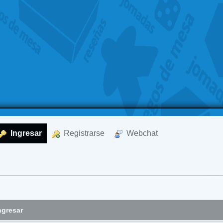
  Ingresar
  Registrarse
  Webchat
ngresar