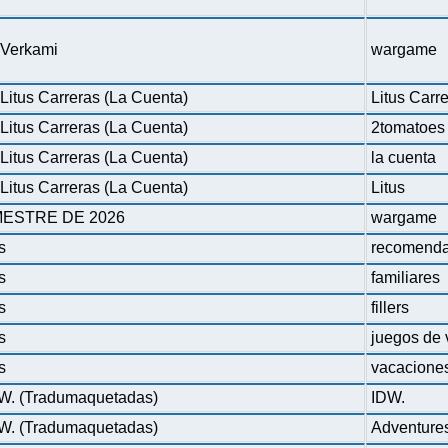
n Verkami
wargame
Litus Carreras (La Cuenta)
Litus Carr
Litus Carreras (La Cuenta)
2tomatoes
Litus Carreras (La Cuenta)
la cuenta
Litus Carreras (La Cuenta)
Litus
ESTRE DE 2026
wargame
s
recomenda
s
familiares
s
fillers
s
juegos de 
s
vacacione
DW. (Tradumaquetadas)
IDW.
DW. (Tradumaquetadas)
Adventure