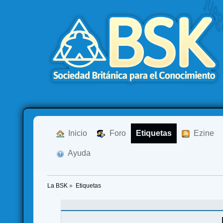
  Inicio
  Foro
Etiquetas
  Ezine
  Ayuda
La BSK
»
Etiquetas