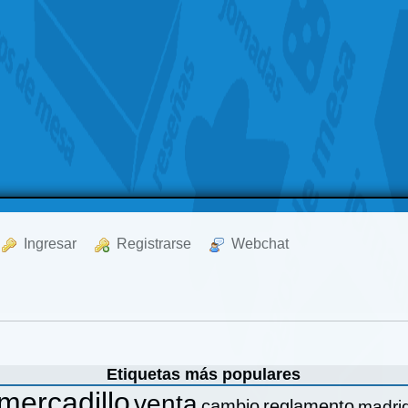
  Ingresar
  Registrarse
  Webchat
Etiquetas más populares
mercadillo
venta
cambio
reglamento
madri