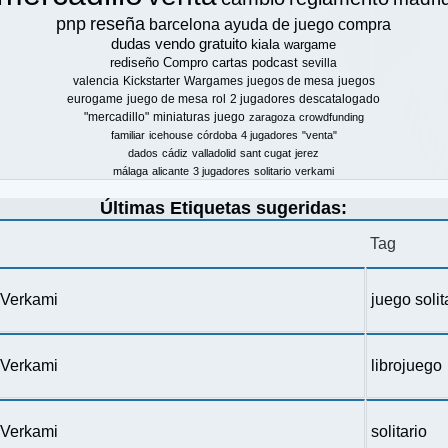
pnp
reseña
barcelona
ayuda de juego
compra
dudas
vendo
gratuito
kiala
wargame
rediseño
Compro
cartas
podcast
sevilla
valencia
Kickstarter
Wargames
juegos de mesa
juegos
eurogame
juego de mesa
rol
2 jugadores
descatalogado
"mercadillo"
miniaturas
juego
zaragoza
crowdfunding
familiar
icehouse
córdoba
4 jugadores
"venta"
dados
cádiz
valladolid
sant cugat
jerez
málaga
alicante
3 jugadores
solitario
verkami
Últimas Etiquetas sugeridas:
Tag
n Verkami
juego solit
n Verkami
librojuego
n Verkami
solitario