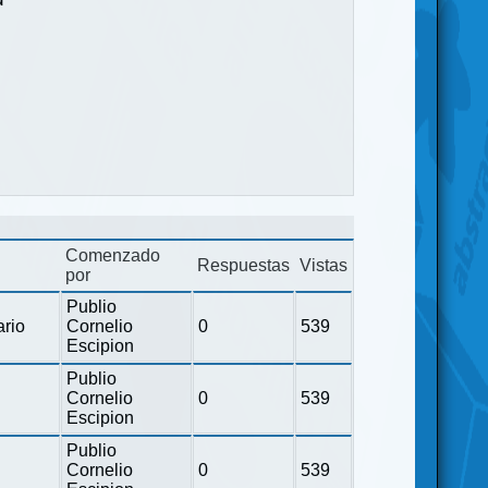
Comenzado
Respuestas
Vistas
por
Publio
ario
Cornelio
0
539
Escipion
Publio
Cornelio
0
539
Escipion
Publio
Cornelio
0
539