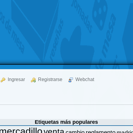
  Ingresar
  Registrarse
  Webchat
Etiquetas más populares
mercadillo
venta
cambio
reglamento
madri