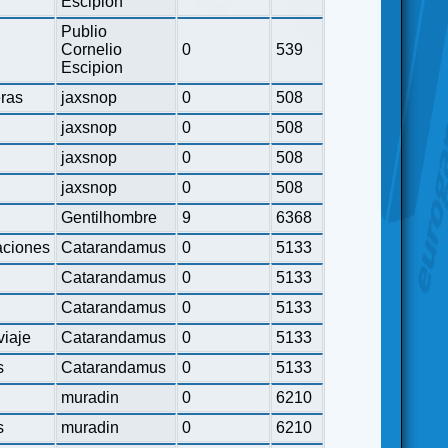
Escipion
Publio
Cornelio
0
539
Escipion
eras
jaxsnop
0
508
jaxsnop
0
508
jaxsnop
0
508
jaxsnop
0
508
Gentilhombre
9
6368
ciones
Catarandamus
0
5133
Catarandamus
0
5133
Catarandamus
0
5133
viaje
Catarandamus
0
5133
s
Catarandamus
0
5133
muradin
0
6210
s
muradin
0
6210