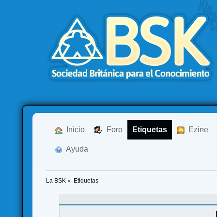
  Inicio
  Foro
Etiquetas
  Ezine
  Ayuda
La BSK
»
Etiquetas