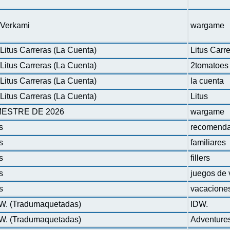
n Verkami
wargame
Litus Carreras (La Cuenta)
Litus Carr
Litus Carreras (La Cuenta)
2tomatoes
Litus Carreras (La Cuenta)
la cuenta
Litus Carreras (La Cuenta)
Litus
ESTRE DE 2026
wargame
s
recomenda
s
familiares
s
fillers
s
juegos de 
s
vacacione
DW. (Tradumaquetadas)
IDW.
DW. (Tradumaquetadas)
Adventure