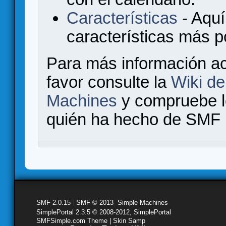
Características
- Aquí
características más 
Para más información a
favor consulte la
Wiki d
Machines
y compruebe 
quién ha hecho de SMF l
SMF 2.0.15
|
SMF © 2013
,
Simple Machines
SimplePortal 2.3.5 © 2008-2012, SimplePortal
SMFSimple.com Theme | Skin Samp