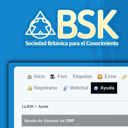
  Inicio
  Foro
Etiquetas
  Ezine
  Registrarse
  Webchat
  Ayuda
La BSK
»
Ayuda
Ayuda de Usuario de SMF