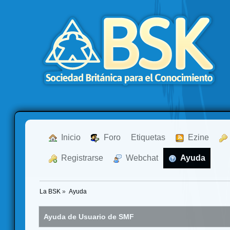
  Inicio
  Foro
Etiquetas
  Ezine
  Registrarse
  Webchat
  Ayuda
La BSK
»
Ayuda
Ayuda de Usuario de SMF