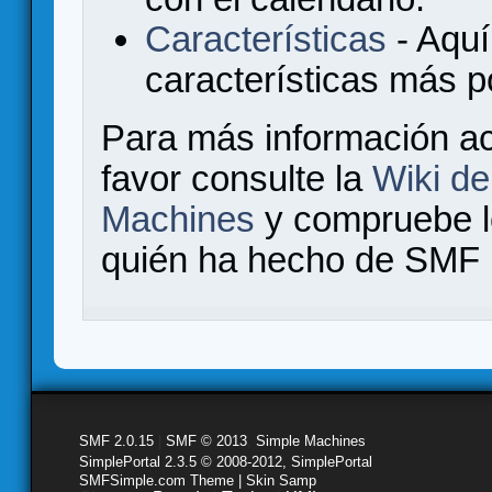
Características
- Aquí
características más 
Para más información a
favor consulte la
Wiki d
Machines
y compruebe 
quién ha hecho de SMF l
SMF 2.0.15
|
SMF © 2013
,
Simple Machines
SimplePortal 2.3.5 © 2008-2012, SimplePortal
SMFSimple.com Theme | Skin Samp