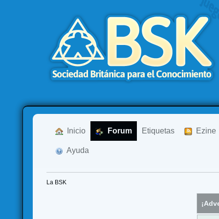
  Inicio
  Forum
Etiquetas
  Ezine
  Ayuda
La BSK
¡Adve