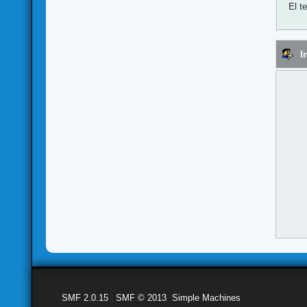
El t
I
SMF 2.0.15
|
SMF © 2013
,
Simple Machines