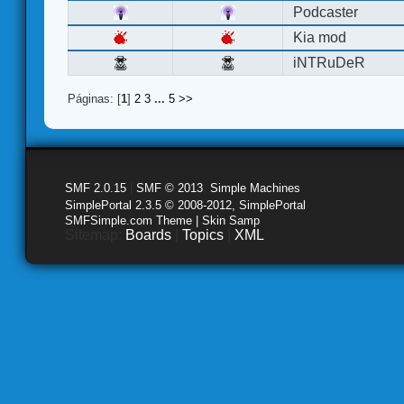
Podcaster
Kia mod
iNTRuDeR
Páginas: [
1
]
2
3
...
5
>>
SMF 2.0.15
|
SMF © 2013
,
Simple Machines
SimplePortal 2.3.5 © 2008-2012, SimplePortal
SMFSimple.com Theme | Skin Samp
Sitemap:
Boards
|
Topics
|
XML