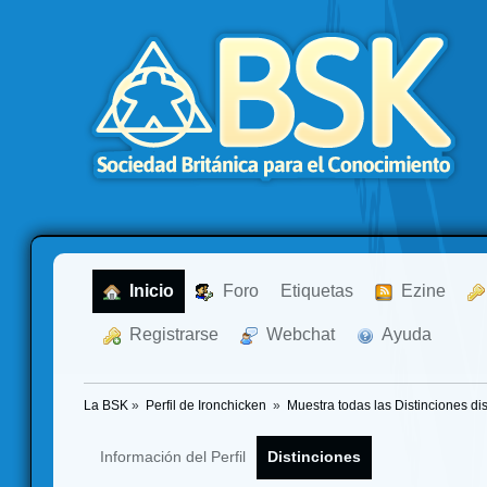
  Inicio
  Foro
Etiquetas
  Ezine
  Registrarse
  Webchat
  Ayuda
La BSK
»
Perfil de Ironchicken 
»
Muestra todas las Distinciones di
Información del Perfil
Distinciones