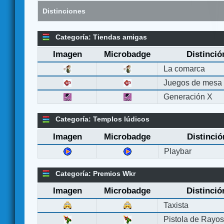
Distinciones
Categoría: Tiendas amigas
Imagen
Microbadge
Distinció
La comarca
Juegos de mesa
Generación X
Categoría: Templos lúdicos
Imagen
Microbadge
Distinció
Playbar
Categoría: Premios Wkr
Imagen
Microbadge
Distinció
Taxista
Pistola de Rayo