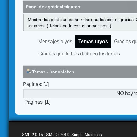
Panel de agradecimientos
Mostrar los post que están relacionados con el gracias.
usuarios. (Relacionado con el primer post.)
Mensajes tuyos
Temas tuyos
Gracias q
Gracias que tu has dado en los temas
Temas - Ironchicken
Páginas: [
1
]
NO hay t
Páginas: [
1
]
SMF 2.0.15
|
SMF © 2013
,
Simple Machines