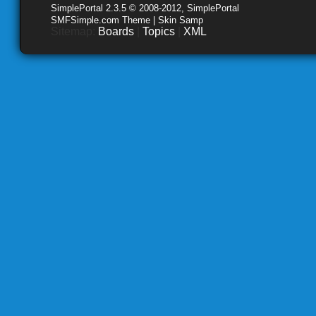
SimplePortal 2.3.5 © 2008-2012, SimplePortal
SMFSimple.com Theme | Skin Samp
Sitemap:
Boards
|
Topics
|
XML