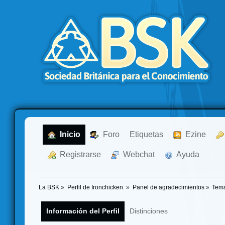
  Inicio
  Foro
Etiquetas
  Ezine
  Registrarse
  Webchat
  Ayuda
La BSK
»
Perfil de Ironchicken 
»
Panel de agradecimientos
»
Tema
Información del Perfil
Distinciones