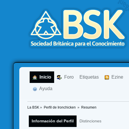
  Inicio
  Foro
Etiquetas
  Ezine
  Ayuda
La BSK
»
Perfil de Ironchicken 
»
Resumen
Información del Perfil
Distinciones