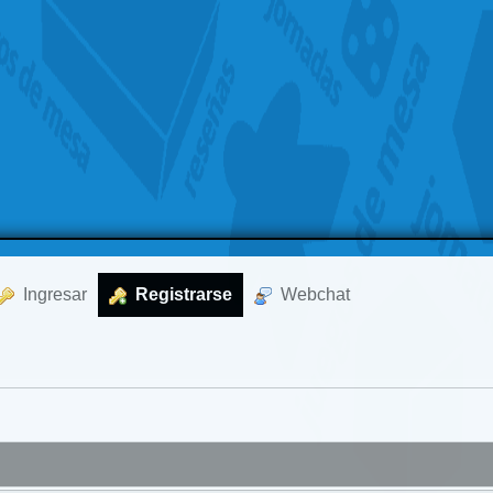
  Ingresar
  Registrarse
  Webchat