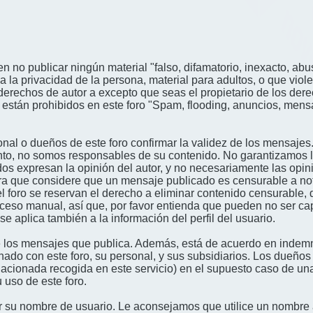
n no publicar ningún material "falso, difamatorio, inexacto, abus
a privacidad de la persona, material para adultos, o que viole
derechos de autor a excepto que seas el propietario de los der
én están prohibidos en este foro "Spam, flooding, anuncios, me
nal o dueños de este foro confirmar la validez de los mensajes
nto, no somos responsables de su contenido. No garantizamos la 
s expresan la opinión del autor, y no necesariamente las opini
era que considere que un mensaje publicado es censurable a noti
l foro se reservan el derecho a eliminar contenido censurable, 
oceso manual, así que, por favor entienda que pueden no ser c
se aplica también a la información del perfil del usuario.
 los mensajes que publica. Además, está de acuerdo en indemni
onado con este foro, su personal, y sus subsidiarios. Los dueños
relacionada recogida en este servicio) en el supuesto caso de u
 uso de este foro.
gir su nombre de usuario. Le aconsejamos que utilice un nombr