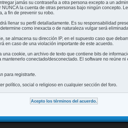
entregar jamás su contraseña a otra persona excepto a un admini
usar NUNCA la cuenta de otras personas bajo ningún concep
 a fin de prevenir su robo.
odrá llenar su perfil detalladamente. Es su responsabilidad pres
 determine como inexacta o de naturaleza vulgar será eliminada,
e, se almacena su dirección IP, en el supuesto caso que debamo
irá en caso de una violación importante de este acuerdo.
 una cookie, un archivo de texto que contiene bits de informac
mantenerlo conectado/desconectado. El software no reúne ni en
 para registrarte.
 político, social o religioso en cualquier sección del foro.