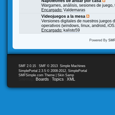
Napoleones de andar por casa
Wargames, análisis, sesiones de juego, 
Encargado:
Valdemaras
Videojuegos a la mesa
Versiones digitales de nuestros juegos d
operativos (windows, linux, android, iOS,
Encargado:
kalisto59
Powered By
SMF 
SMF 2.0.15
|
SMF © 2013
,
Simple Machines
SimplePortal 2.3.5 © 2008-2012, SimplePortal
SMFSimple.com Theme | Skin Samp
Sitemap:
Boards
|
Topics
|
XML