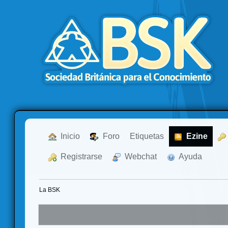
  Inicio
  Foro
Etiquetas
  Ezine
  Registrarse
  Webchat
  Ayuda
La BSK