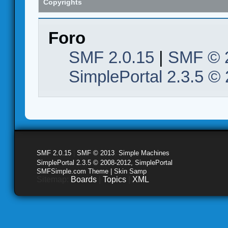
Copyrights
Foro
SMF 2.0.15
|
SMF © 
SimplePortal 2.3.5 ©
SMF 2.0.15
|
SMF © 2013
,
Simple Machines
SimplePortal 2.3.5 © 2008-2012, SimplePortal
SMFSimple.com Theme | Skin Samp
Sitemap:
Boards
|
Topics
|
XML