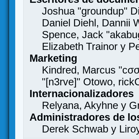
Joshua "groundup" Di
Daniel Diehl, Dannii 
Spence, Jack "akabu
Elizabeth Trainor y 
Marketing
Kindred, Marcus "cσσ
"[n3rve]" Otowo, rick
Internacionalizadores
Relyana, Akyhne y G
Administradores de lo
Derek Schwab y Liro