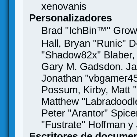
xenovanis
Personalizadores
Brad "IchBin™" Gro
Hall, Bryan "Runic" D
"Shadow82x" Blaber, 
Gary M. Gadsdon, Jas
Jonathan "vbgamer45" 
Possum, Kirby, Matt
Matthew "Labradoodle
Peter "Arantor" Spice
"Fustrate" Hoffman y
Escritores de docume