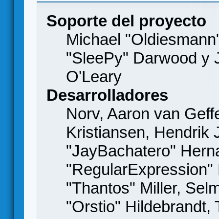
Soporte del proyecto
Michael "Oldiesmann
"SleePy" Darwood y J
O'Leary
Desarrolladores
Norv, Aaron van Geffe
Kristiansen, Hendrik
"JayBachatero" Hern
"RegularExpression"
"Thantos" Miller, Se
"Orstio" Hildebrandt,