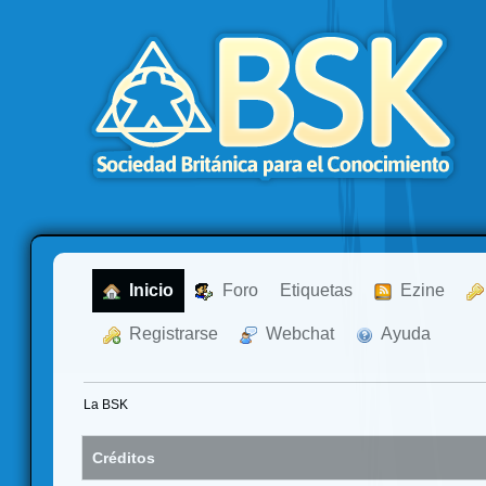
  Inicio
  Foro
Etiquetas
  Ezine
  Registrarse
  Webchat
  Ayuda
La BSK
Créditos