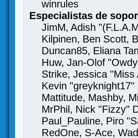
winrules
Especialistas de sopor
JimM, Adish "(F.L.A.M
Kilpinen, Ben Scott,
Duncan85, Eliana Tame
Huw, Jan-Olof "Owdy"
Strike, Jessica "Mis
Kevin "greyknight17" H
Mattitude, Mashby, Mic
MrPhil, Nick "Fizzy" 
Paul_Pauline, Piro "S
RedOne, S-Ace, Wad