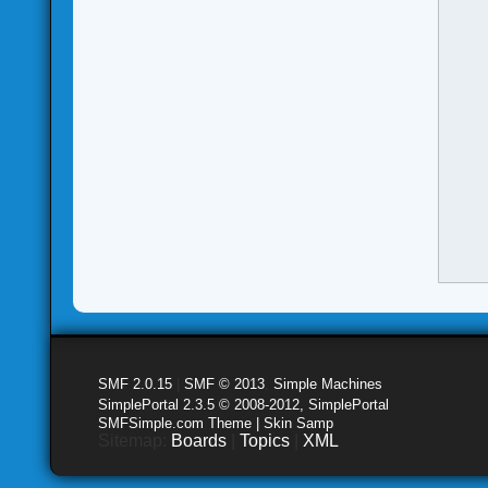
SMF 2.0.15
|
SMF © 2013
,
Simple Machines
SimplePortal 2.3.5 © 2008-2012, SimplePortal
SMFSimple.com Theme | Skin Samp
Sitemap:
Boards
|
Topics
|
XML