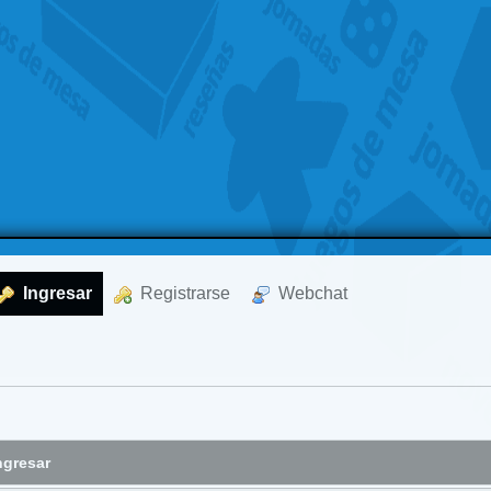
  Ingresar
  Registrarse
  Webchat
ngresar