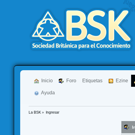
  Inicio
  Foro
Etiquetas
  Ezine
  Ayuda
La BSK
»
Ingresar
I