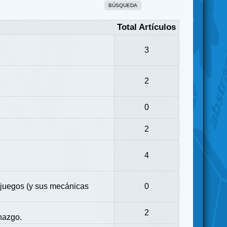
BÚSQUEDA
Total Artículos
3
2
0
2
4
 juegos (y sus mecánicas
0
2
nazgo.