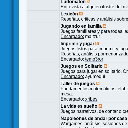
Ludomatón
Entrevista a alguien ilustre del 
Lexicón
Reseñas, críticas y análisis sobr
Jugando en familia
Juegos familiares y para todas l
Encargado:
maltzur
Imprimir y jugar
Juegos listos para imprimir y juga
Reseñas, análisis pormenorizado
Encargado:
temp3ror
Juegos en Solitario
Juegos para jugar en solitario. O
Encargado:
ayumequi
Taller de juegos
Fundamentos matemáticos, elabor
mesa.
Encargado:
xribes
La vida es sueño
Juegos narrativos, de contar o cre
Napoleones de andar por casa
Wargames, análisis, sesiones de 