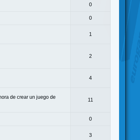
0
0
1
2
4
ora de crear un juego de
11
0
3