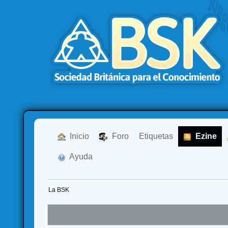
  Inicio
  Foro
Etiquetas
  Ezine
  Ayuda
La BSK