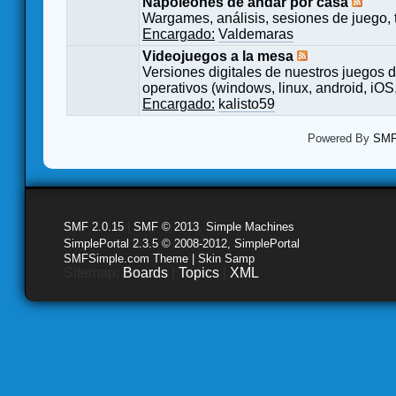
Napoleones de andar por casa
Wargames, análisis, sesiones de juego, 
Encargado:
Valdemaras
Videojuegos a la mesa
Versiones digitales de nuestros juegos d
operativos (windows, linux, android, iOS,
Encargado:
kalisto59
Powered By
SMF 
SMF 2.0.15
|
SMF © 2013
,
Simple Machines
SimplePortal 2.3.5 © 2008-2012, SimplePortal
SMFSimple.com Theme | Skin Samp
Sitemap:
Boards
|
Topics
|
XML