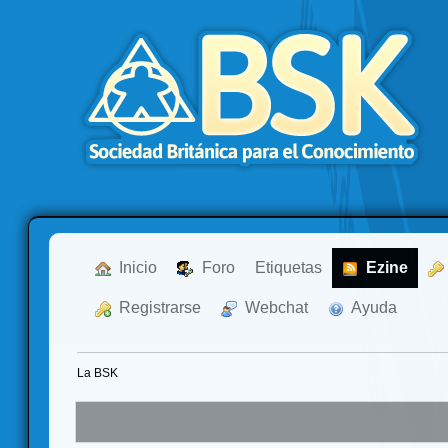
  Inicio
  Foro
Etiquetas
  Ezine
  Registrarse
  Webchat
  Ayuda
La BSK