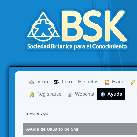
  Inicio
  Foro
Etiquetas
  Ezine
  Registrarse
  Webchat
  Ayuda
La BSK
»
Ayuda
Ayuda de Usuario de SMF