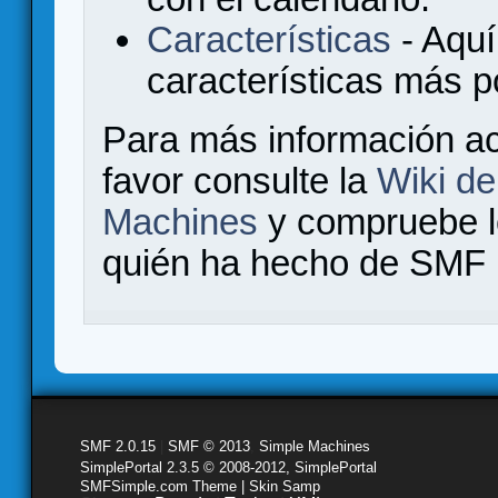
Características
- Aquí
características más 
Para más información a
favor consulte la
Wiki d
Machines
y compruebe 
quién ha hecho de SMF l
SMF 2.0.15
|
SMF © 2013
,
Simple Machines
SimplePortal 2.3.5 © 2008-2012, SimplePortal
SMFSimple.com Theme | Skin Samp