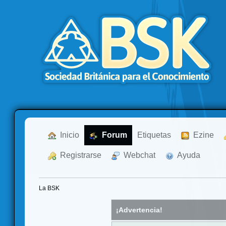
  Inicio
  Forum
Etiquetas
  Ezine
  Registrarse
  Webchat
  Ayuda
La BSK
¡Advertencia!