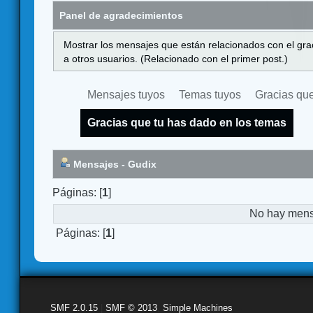
Panel de agradecimientos
Mostrar los mensajes que están relacionados con el gra
a otros usuarios. (Relacionado con el primer post.)
Mensajes tuyos
Temas tuyos
Gracias que
Gracias que tu has dado en los temas
Mensajes - Gudix
Páginas: [
1
]
No hay mensa
Páginas: [
1
]
SMF 2.0.15
|
SMF © 2013
,
Simple Machines