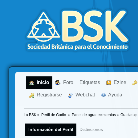
  Inicio
  Foro
Etiquetas
  Ezine
  Registrarse
  Webchat
  Ayuda
La BSK
»
Perfil de Gudix 
»
Panel de agradecimientos
»
Gracias q
Información del Perfil
Distinciones