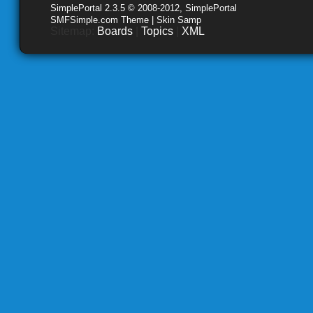
SimplePortal 2.3.5 © 2008-2012, SimplePortal
SMFSimple.com Theme | Skin Samp
Sitemap:
Boards
|
Topics
|
XML