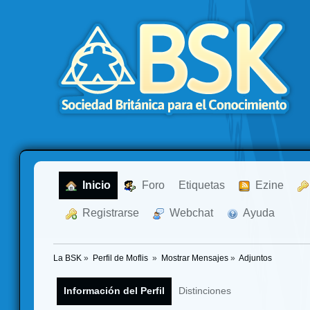
  Inicio
  Foro
Etiquetas
  Ezine
  Registrarse
  Webchat
  Ayuda
La BSK
»
Perfil de Moflis 
»
Mostrar Mensajes
»
Adjuntos
Información del Perfil
Distinciones