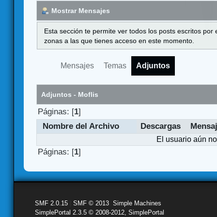
Mostrar Mensajes
Esta sección te permite ver todos los posts escritos por
zonas a las que tienes acceso en este momento.
Mensajes
Temas
Adjuntos
Adjuntos - Moflis
Páginas: [
1
]
Nombre del Archivo
Descargas
Mensa
El usuario aún no
Páginas: [
1
]
SMF 2.0.15
|
SMF © 2013
,
Simple Machines
SimplePortal 2.3.5 © 2008-2012, SimplePortal