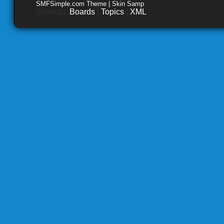
SMFSimple.com Theme | Skin Samp
Sitemap:
Boards
|
Topics
|
XML