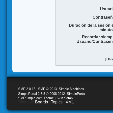
Usuari
Contraseñ
Duración de la sesión 
minuto
Recordar siemp
Usuario/Contraseñ
¿Olvi
SMF 2.0.15
|
SMF © 2013
,
Simple Machines
SimplePortal 2.3.5 © 2008-2012, SimplePortal
SMFSimple.com Theme | Skin Samp
Sitemap:
Boards
|
Topics
|
XML