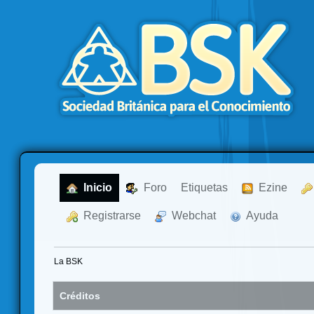
  Inicio
  Foro
Etiquetas
  Ezine
  Registrarse
  Webchat
  Ayuda
La BSK
Créditos