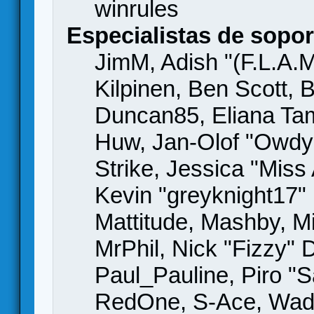
winrules
Especialistas de sopor
JimM, Adish "(F.L.A.M
Kilpinen, Ben Scott,
Duncan85, Eliana Tame
Huw, Jan-Olof "Owdy"
Strike, Jessica "Mis
Kevin "greyknight17" H
Mattitude, Mashby, Mic
MrPhil, Nick "Fizzy" 
Paul_Pauline, Piro "S
RedOne, S-Ace, Wad