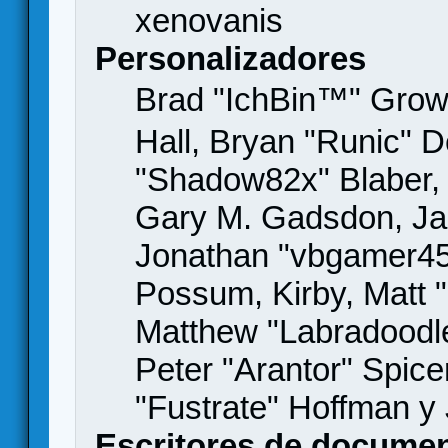
xenovanis
Personalizadores
Brad "IchBin™" Gro
Hall, Bryan "Runic" D
"Shadow82x" Blaber, 
Gary M. Gadsdon, Jas
Jonathan "vbgamer45" 
Possum, Kirby, Matt
Matthew "Labradoodle
Peter "Arantor" Spice
"Fustrate" Hoffman y
Escritores de docume