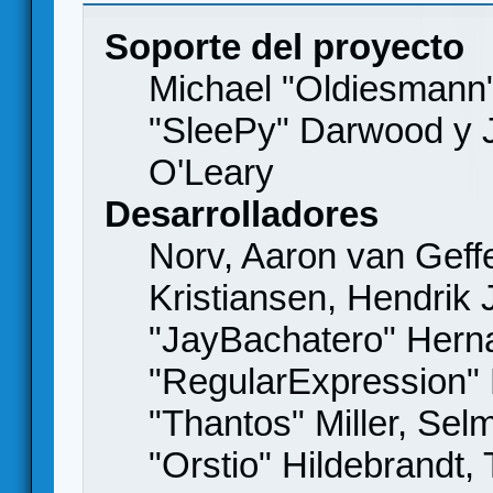
Soporte del proyecto
Michael "Oldiesmann
"SleePy" Darwood y J
O'Leary
Desarrolladores
Norv, Aaron van Geffe
Kristiansen, Hendrik
"JayBachatero" Hern
"RegularExpression"
"Thantos" Miller, Se
"Orstio" Hildebrandt,