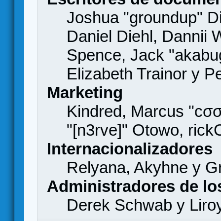
Joshua "groundup" Di
Daniel Diehl, Dannii 
Spence, Jack "akabu
Elizabeth Trainor y 
Marketing
Kindred, Marcus "cσσ
"[n3rve]" Otowo, rick
Internacionalizadores
Relyana, Akyhne y G
Administradores de lo
Derek Schwab y Liro