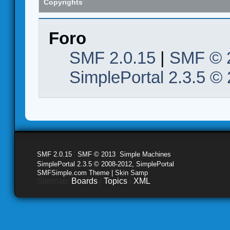
Copyrights
Foro
SMF 2.0.15
|
SMF © 
SimplePortal 2.3.5 ©
SMF 2.0.15
|
SMF © 2013
,
Simple Machines
SimplePortal 2.3.5 © 2008-2012, SimplePortal
SMFSimple.com Theme | Skin Samp
Sitemap:
Boards
|
Topics
|
XML