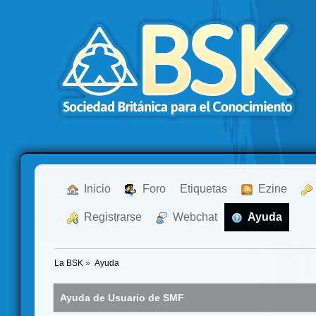
  Inicio
  Foro
Etiquetas
  Ezine
  Registrarse
  Webchat
  Ayuda
La BSK
»
Ayuda
Ayuda de Usuario de SMF