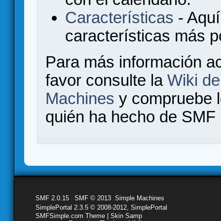
Características
- Aquí
características más 
Para más información a
favor consulte la
Wiki d
Machines
y compruebe 
quién ha hecho de SMF l
SMF 2.0.15
|
SMF © 2013
,
Simple Machines
SimplePortal 2.3.5 © 2008-2012, SimplePortal
SMFSimple.com Theme | Skin Samp