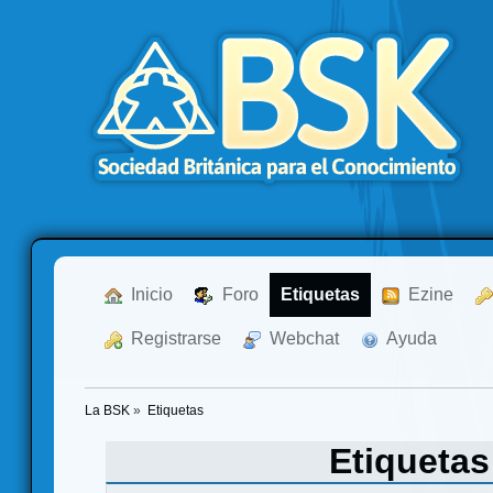
  Inicio
  Foro
Etiquetas
  Ezine
  Registrarse
  Webchat
  Ayuda
La BSK
»
Etiquetas
Etiqueta