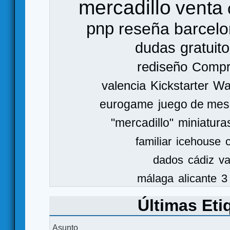
mercadillo
venta
pnp
reseña
barcel
dudas
gratuito
rediseño
Comp
valencia
Kickstarter
Wa
eurogame
juego de mes
"mercadillo"
miniatura
familiar
icehouse
dados
cádiz
va
málaga
alicante
3
Últimas Eti
Asunto