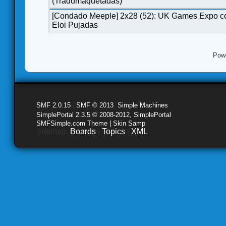
(Tradumaquetadas)
[Condado Meeple] 2x28 (52): UK Games Expo c
Eloi Pujadas
Pow
SMF 2.0.15
|
SMF © 2013
,
Simple Machines
SimplePortal 2.3.5 © 2008-2012, SimplePortal
SMFSimple.com Theme | Skin Samp
Sitemap:
Boards
|
Topics
|
XML