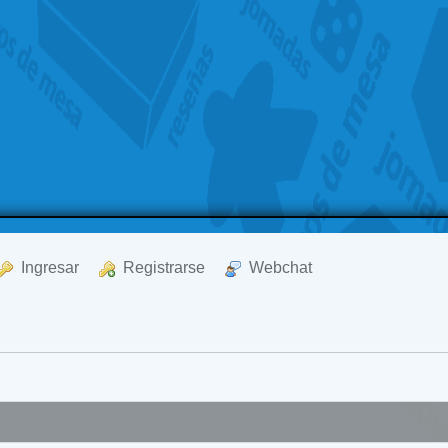
  Ingresar
  Registrarse
  Webchat