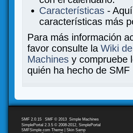
Características
- Aquí
características más 
Para más información a
favor consulte la
Wiki d
Machines
y compruebe 
quién ha hecho de SMF l
SMF 2.0.15
|
SMF © 2013
,
Simple Machines
SimplePortal 2.3.5 © 2008-2012, SimplePortal
SMFSimple.com Theme | Skin Samp