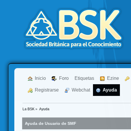
  Inicio
  Foro
Etiquetas
  Ezine
  Registrarse
  Webchat
  Ayuda
La BSK
»
Ayuda
Ayuda de Usuario de SMF