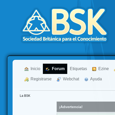
  Inicio
  Forum
Etiquetas
  Ezine
  Registrarse
  Webchat
  Ayuda
La BSK
¡Advertencia!