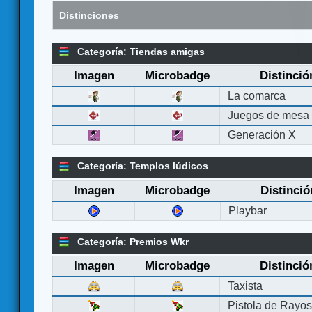
Distinciones
Categoría: Tiendas amigas
Imagen
Microbadge
Distinció
La comarca
Juegos de mesa
Generación X
Categoría: Templos lúdicos
Imagen
Microbadge
Distinció
Playbar
Categoría: Premios Wkr
Imagen
Microbadge
Distinció
Taxista
Pistola de Rayo