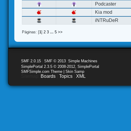
Podcaster
Kia mod
iNTRuDeR
Páginas: [
1
]
2
3
...
5
>>
SMF 2.0.15
|
SMF © 2013
,
Simple Machines
SimplePortal 2.3.5 © 2008-2012, SimplePortal
SMFSimple.com Theme | Skin Samp
Sitemap:
Boards
|
Topics
|
XML