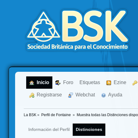
  Inicio
  Foro
Etiquetas
  Ezine
  Registrarse
  Webchat
  Ayuda
La BSK
»
Perfil de Fontaine 
»
Muestra todas las Distinciones dispo
Información del Perfil
Distinciones