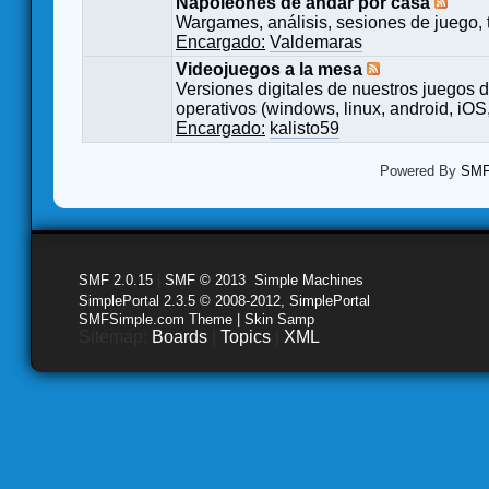
Napoleones de andar por casa
Wargames, análisis, sesiones de juego, 
Encargado:
Valdemaras
Videojuegos a la mesa
Versiones digitales de nuestros juegos d
operativos (windows, linux, android, iOS,
Encargado:
kalisto59
Powered By
SMF 
SMF 2.0.15
|
SMF © 2013
,
Simple Machines
SimplePortal 2.3.5 © 2008-2012, SimplePortal
SMFSimple.com Theme | Skin Samp
Sitemap:
Boards
|
Topics
|
XML