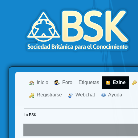
  Inicio
  Foro
Etiquetas
  Ezine
  Registrarse
  Webchat
  Ayuda
La BSK