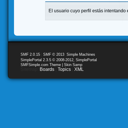
El usuario cuyo perfil estás intentando e
SMF 2.0.15
|
SMF © 2013
,
Simple Machines
SimplePortal 2.3.5 © 2008-2012, SimplePortal
SMFSimple.com Theme | Skin Samp
Sitemap:
Boards
|
Topics
|
XML