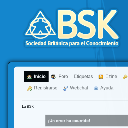
  Inicio
  Foro
Etiquetas
  Ezine
  Registrarse
  Webchat
  Ayuda
La BSK
¡Un error ha ocurrido!