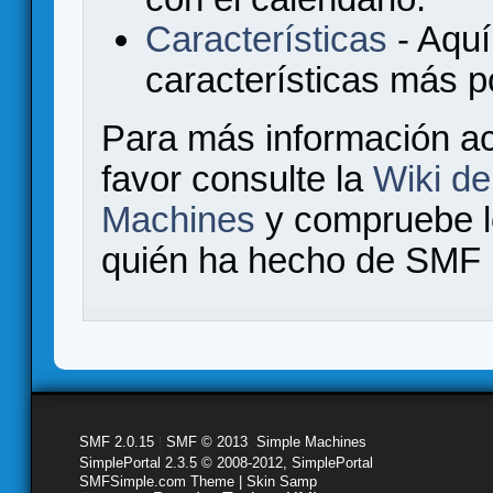
Características
- Aquí
características más 
Para más información a
favor consulte la
Wiki d
Machines
y compruebe 
quién ha hecho de SMF l
SMF 2.0.15
|
SMF © 2013
,
Simple Machines
SimplePortal 2.3.5 © 2008-2012, SimplePortal
SMFSimple.com Theme | Skin Samp