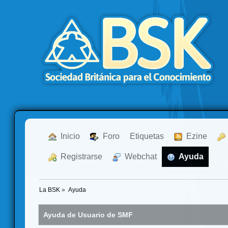
  Inicio
  Foro
Etiquetas
  Ezine
  Registrarse
  Webchat
  Ayuda
La BSK
»
Ayuda
Ayuda de Usuario de SMF