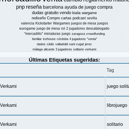
pnp
reseña
barcelona
ayuda de juego
compra
dudas
gratuito
vendo
kiala
wargame
rediseño
Compro
cartas
podcast
sevilla
valencia
Kickstarter
Wargames
juegos de mesa
juegos
eurogame
juego de mesa
rol
2 jugadores
descatalogado
"mercadillo"
miniaturas
juego
zaragoza
crowdfunding
familiar
icehouse
córdoba
4 jugadores
"venta"
dados
cádiz
valladolid
sant cugat
jerez
málaga
alicante
3 jugadores
solitario
verkami
Últimas Etiquetas sugeridas:
Tag
n Verkami
juego solit
n Verkami
librojuego
n Verkami
solitario