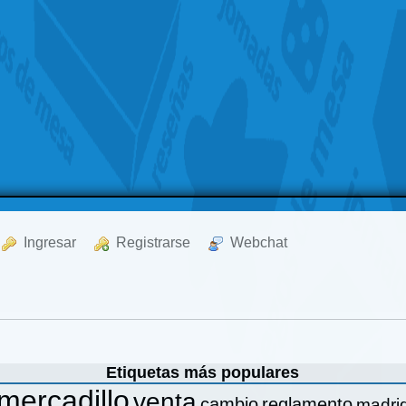
  Ingresar
  Registrarse
  Webchat
Etiquetas más populares
mercadillo
venta
cambio
reglamento
madri