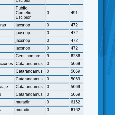
Escipion
Publio
Cornelio
0
491
Escipion
eras
jaxsnop
0
472
jaxsnop
0
472
jaxsnop
0
472
jaxsnop
0
472
Gentilhombre
9
6286
ciones
Catarandamus
0
5069
Catarandamus
0
5069
Catarandamus
0
5069
viaje
Catarandamus
0
5069
s
Catarandamus
0
5069
muradin
0
6162
s
muradin
0
6162