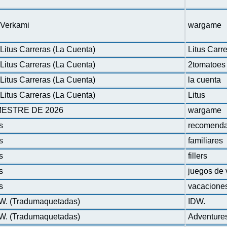
n Verkami
wargame
Litus Carreras (La Cuenta)
Litus Carr
Litus Carreras (La Cuenta)
2tomatoes
Litus Carreras (La Cuenta)
la cuenta
Litus Carreras (La Cuenta)
Litus
ESTRE DE 2026
wargame
s
recomenda
s
familiares
s
fillers
s
juegos de 
s
vacacione
DW. (Tradumaquetadas)
IDW.
DW. (Tradumaquetadas)
Adventure