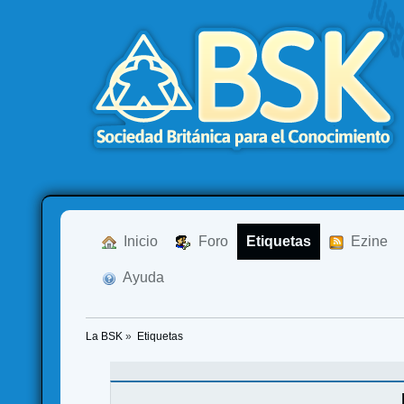
  Inicio
  Foro
Etiquetas
  Ezine
  Ayuda
La BSK
»
Etiquetas