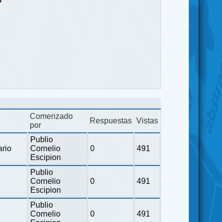
Comenzado
Respuestas
Vistas
por
Publio
ario
Cornelio
0
491
Escipion
Publio
Cornelio
0
491
Escipion
Publio
Cornelio
0
491