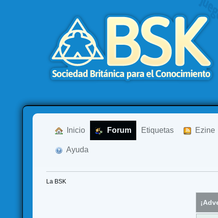
  Inicio
  Forum
Etiquetas
  Ezine
  Ayuda
La BSK
¡Adve