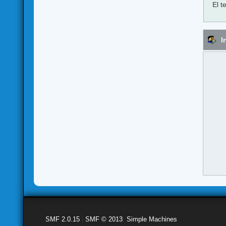
El t
I
SMF 2.0.15
|
SMF © 2013
,
Simple Machines