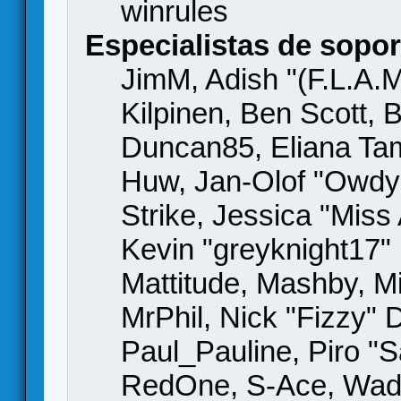
winrules
Especialistas de sopor
JimM, Adish "(F.L.A.M
Kilpinen, Ben Scott,
Duncan85, Eliana Tame
Huw, Jan-Olof "Owdy"
Strike, Jessica "Mis
Kevin "greyknight17" H
Mattitude, Mashby, Mic
MrPhil, Nick "Fizzy" 
Paul_Pauline, Piro "S
RedOne, S-Ace, Wad