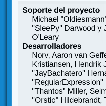
Soporte del proyecto
Michael "Oldiesmann
"SleePy" Darwood y J
O'Leary
Desarrolladores
Norv, Aaron van Geffe
Kristiansen, Hendrik
"JayBachatero" Hern
"RegularExpression"
"Thantos" Miller, Se
"Orstio" Hildebrandt,