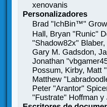
xenovanis
Personalizadores
Brad "IchBin™" Gro
Hall, Bryan "Runic" D
"Shadow82x" Blaber, 
Gary M. Gadsdon, Jas
Jonathan "vbgamer45" 
Possum, Kirby, Matt
Matthew "Labradoodle
Peter "Arantor" Spice
"Fustrate" Hoffman y
Escritores de docume