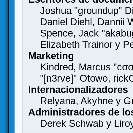
Joshua "groundup" Di
Daniel Diehl, Dannii 
Spence, Jack "akabu
Elizabeth Trainor y 
Marketing
Kindred, Marcus "cσσ
"[n3rve]" Otowo, rick
Internacionalizadores
Relyana, Akyhne y G
Administradores de lo
Derek Schwab y Liro