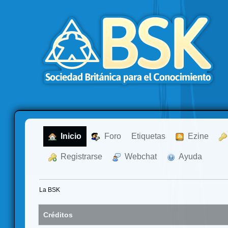
  Inicio
  Foro
Etiquetas
  Ezine
  Registrarse
  Webchat
  Ayuda
La BSK
Créditos