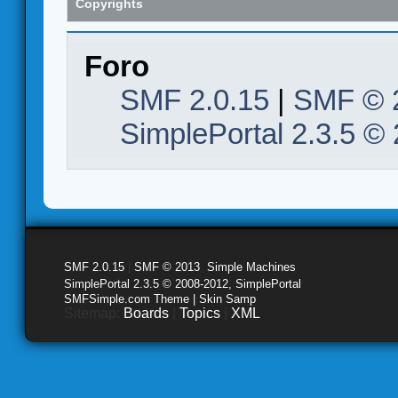
Copyrights
Foro
SMF 2.0.15
|
SMF © 
SimplePortal 2.3.5 ©
SMF 2.0.15
|
SMF © 2013
,
Simple Machines
SimplePortal 2.3.5 © 2008-2012, SimplePortal
SMFSimple.com Theme | Skin Samp
Sitemap:
Boards
|
Topics
|
XML