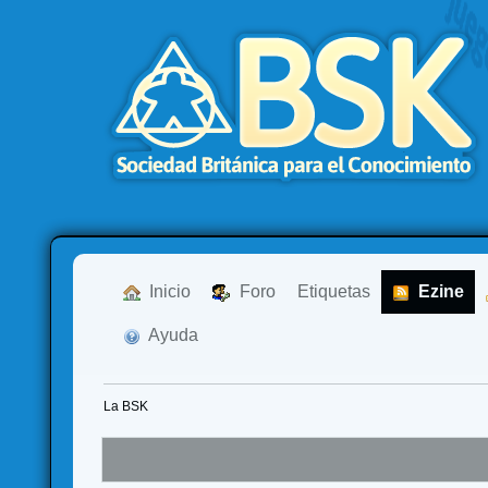
  Inicio
  Foro
Etiquetas
  Ezine
  Ayuda
La BSK