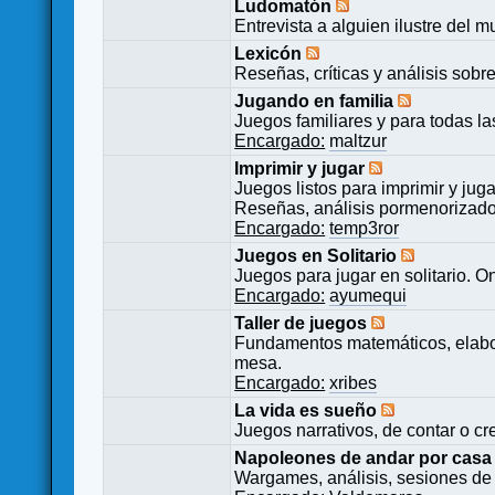
Ludomatón
Entrevista a alguien ilustre del 
Lexicón
Reseñas, críticas y análisis sobr
Jugando en familia
Juegos familiares y para todas l
Encargado:
maltzur
Imprimir y jugar
Juegos listos para imprimir y juga
Reseñas, análisis pormenorizado
Encargado:
temp3ror
Juegos en Solitario
Juegos para jugar en solitario. O
Encargado:
ayumequi
Taller de juegos
Fundamentos matemáticos, elabor
mesa.
Encargado:
xribes
La vida es sueño
Juegos narrativos, de contar o cre
Napoleones de andar por casa
Wargames, análisis, sesiones de 