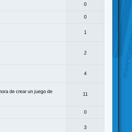
0
0
1
2
4
ora de crear un juego de
11
0
3