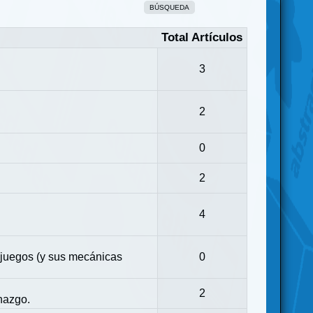
BÚSQUEDA
Total Artículos
3
2
0
2
4
 juegos (y sus mecánicas
0
2
nazgo.