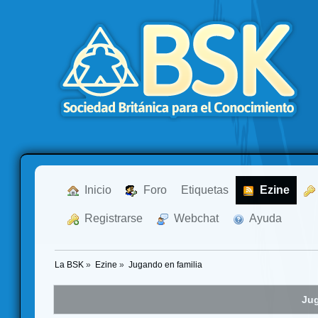
  Inicio
  Foro
Etiquetas
  Ezine
  Registrarse
  Webchat
  Ayuda
La BSK
»
Ezine
»
Jugando en familia
Jug