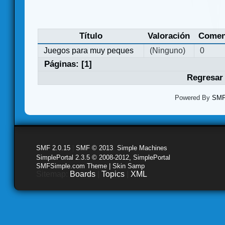
Título
Valoración
Comen
Juegos para muy peques
(Ninguno)
0
Páginas: [
1
]
Regresar 
Powered By
SMF 
SMF 2.0.15
|
SMF © 2013
,
Simple Machines
SimplePortal 2.3.5 © 2008-2012, SimplePortal
SMFSimple.com Theme | Skin Samp
Sitemap:
Boards
|
Topics
|
XML