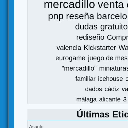
mercadillo
venta
pnp
reseña
barcel
dudas
gratuito
rediseño
Comp
valencia
Kickstarter
Wa
eurogame
juego de mes
"mercadillo"
miniatura
familiar
icehouse
dados
cádiz
va
málaga
alicante
3
Últimas Eti
Asunto