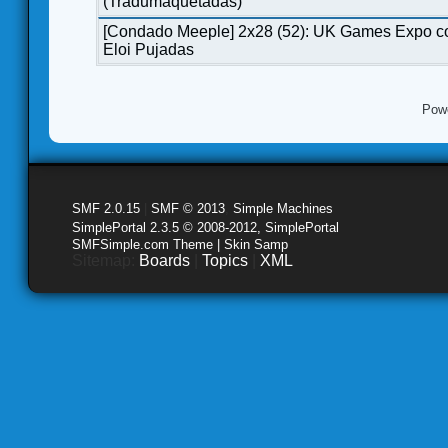
(Tradumaquetadas)
[Condado Meeple] 2x28 (52): UK Games Expo c
Eloi Pujadas
Pow
SMF 2.0.15
|
SMF © 2013
,
Simple Machines
SimplePortal 2.3.5 © 2008-2012, SimplePortal
SMFSimple.com Theme | Skin Samp
Sitemap:
Boards
|
Topics
|
XML