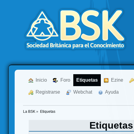
  Inicio
  Foro
Etiquetas
  Ezine
  Registrarse
  Webchat
  Ayuda
La BSK
»
Etiquetas
Etiqueta