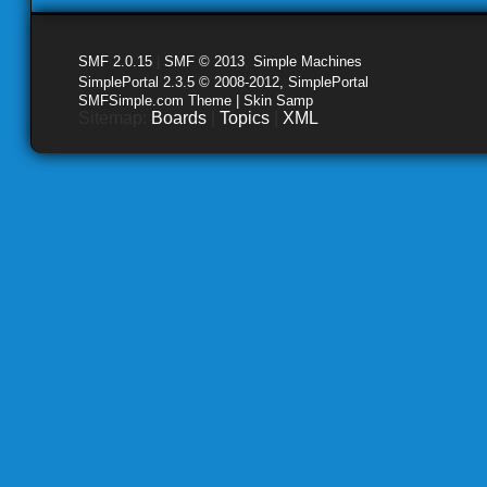
SMF 2.0.15
|
SMF © 2013
,
Simple Machines
SimplePortal 2.3.5 © 2008-2012, SimplePortal
SMFSimple.com Theme | Skin Samp
Sitemap:
Boards
|
Topics
|
XML