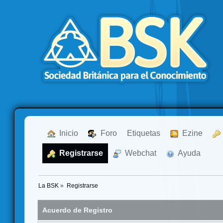
  Inicio
  Foro
Etiquetas
  Ezine
  Registrarse
  Webchat
  Ayuda
La BSK
»
Registrarse
Acuerdo de Registro