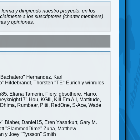
forma y dirigiendo nuestro proyecto, en los
cialmente a los suscriptores (charter members)
res y opiniones.
ayBachatero" Hernandez, Karl
" Hildebrandt, Thorsten "TE" Eurich y winrules
85, Eliana Tamerin, Fiery, gbsothere, Harro,
yknight17" Hou, KGIII, Kill Em All, Mattitude,
ge" Dhima, Rumbaar, Pitti, RedOne, S-Ace, Wade
Blaber, Daniel15, Eren Yasarkurt, Gary M.
 Matt "SlammedDime" Zuba, Matthew
an y Joey "Tyrsson" Smith