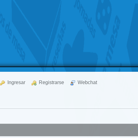
  Ingresar
  Registrarse
  Webchat