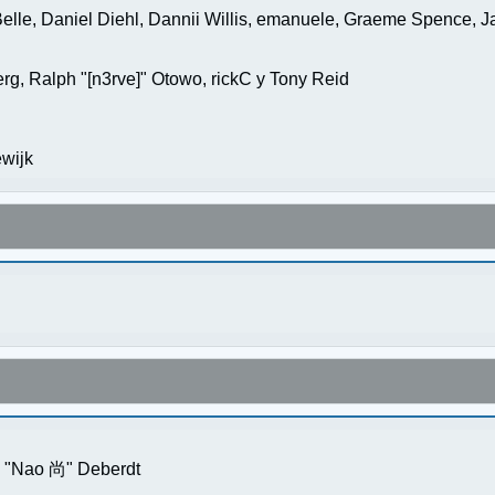
elle, Daniel Diehl, Dannii Willis, emanuele, Graeme Spence, 
g, Ralph "[n3rve]" Otowo, rickC y Tony Reid
wijk
s "Nao 尚" Deberdt