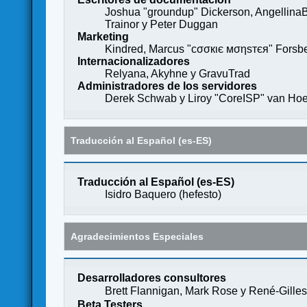
Joshua "groundup" Dickerson, AngellinaB
Trainor y Peter Duggan
Marketing
Kindred, Marcus "cσσкιє мσηѕтєя" Forsber
Internacionalizadores
Relyana, Akyhne y GravuTrad
Administradores de los servidores
Derek Schwab y Liroy "CoreISP" van Hoe
Traducción al Español (es-ES)
Traducción al Español (es-ES)
Isidro Baquero (
hefesto
)
Agradecimientos Especiales
Desarrolladores consultores
Brett Flannigan, Mark Rose y René-Gille
Beta Testers