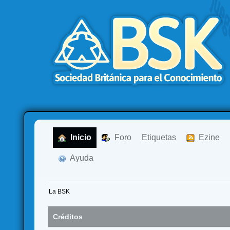
  Inicio
  Foro
Etiquetas
  Ezine
  Ayuda
La BSK
Créditos