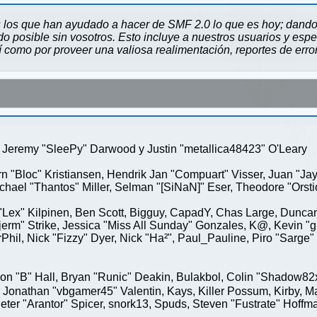
 los que han ayudado a hacer de SMF 2.0 lo que es hoy; dando 
 posible sin vosotros. Esto incluye a nuestros usuarios y espe
sí como por proveer una valiosa realimentación, reportes de erro
Jeremy "SleePy" Darwood y Justin "metallica48423" O'Leary
rn "Bloc" Kristiansen, Hendrik Jan "Compuart" Visser, Juan "J
ael "Thantos" Miller, Selman "[SiNaN]" Eser, Theodore "Orstio
 "Lex" Kilpinen, Ben Scott, Bigguy, CapadY, Chas Large, Duncan
rm" Strike, Jessica "Miss All Sunday" Gonzales, K@, Kevin "gre
MrPhil, Nick "Fizzy" Dyer, Nick "Ha²", Paul_Pauline, Piro "Sar
"B" Hall, Bryan "Runic" Deakin, Bulakbol, Colin "Shadow82x" 
 Jonathan "vbgamer45" Valentin, Kays, Killer Possum, Kirby,
eter "Arantor" Spicer, snork13, Spuds, Steven "Fustrate" Hoffm