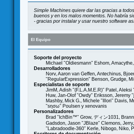
Simple Machines quiere dar las gracias a todos
buenos y en los malos momentos. No habría sido
- gracias por instalar y usar nuestro software a
El Equipo
Soporte del proyecto
Michael "Oldiesmann" Eshom, Amacythe, 
Desarrolladores
Norv, Aaron van Geffen, Antechinus, Bjoe
"RegularExpression" Benson, Grudge, Mich
Especialistas de soporte
JimM, Adish "(F.L.A.M.E.R)" Patel, Aleksi
Huw, Jan-Olof "Owdy" Eriksson, Jeremy "je
Mashby, Mick G., Michele "Illori" Davis, 
"sησω" Poulsen y xenovanis
Personalizadores
Brad "IchBin™" Grow, ディン1031, Brannon 
Gadsdon, Jason "JBlaze" Clemons, Jerry,
"Labradoodle-360" Kerle, Nibogo, Niko, P
Escritores de documentación