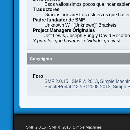
Esos valiosísimos pocos que incansableme
Traductores
Gracias por vuestros esfuerzos que hace
Padre fundador de SMF
Unknown W. "[Unknown]" Brackets
Project Managers Originales
Jeff Lewis, Joseph Fung y David Record
Y para los que hayamos olvidado, gracias!
Copyrights
Foro
SMF 2.0.15
|
SMF © 2013
,
Simple Machi
SimplePortal 2.3.5 © 2008-2012, SimpleP
SMF 2.0.15
|
SMF © 2013
,
Simple Machines