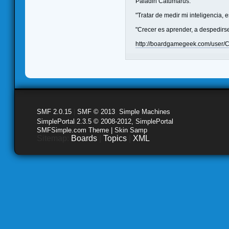
Paladin Catumarus.
"Tratar de medir mi inteligencia, 
"Crecer es aprender, a despedirs
http://boardgamegeek.com/user/
SMF 2.0.15
|
SMF © 2013
,
Simple Machines
SimplePortal 2.3.5 © 2008-2012, SimplePortal
SMFSimple.com Theme | Skin Samp
Sitemap:
Boards
|
Topics
|
XML