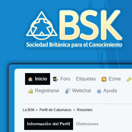
  Inicio
  Foro
Etiquetas
  Ezine
  Registrarse
  Webchat
  Ayuda
La BSK
»
Perfil de Catumarus 
»
Resumen
Información del Perfil
Distinciones