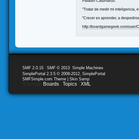
Paladin Catumarus.
"Tratar de medir mi inteligencia, 
"Crecer es aprender, a despedirs
http://boardgamegeek.com/user/
SMF 2.0.15
|
SMF © 2013
,
Simple Machines
SimplePortal 2.3.5 © 2008-2012, SimplePortal
SMFSimple.com Theme | Skin Samp
Sitemap:
Boards
|
Topics
|
XML