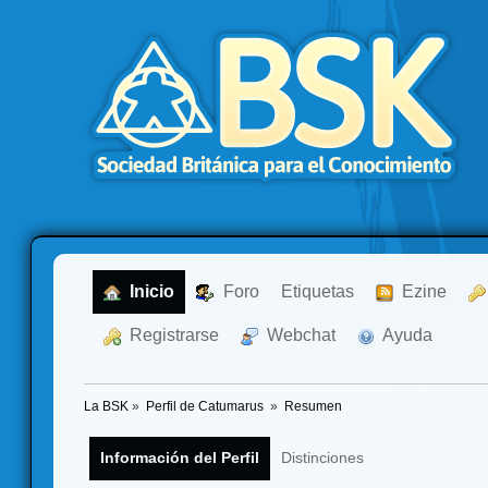
  Inicio
  Foro
Etiquetas
  Ezine
  Registrarse
  Webchat
  Ayuda
La BSK
»
Perfil de Catumarus 
»
Resumen
Información del Perfil
Distinciones