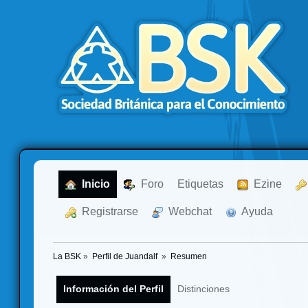
  Inicio
  Foro
Etiquetas
  Ezine
  Registrarse
  Webchat
  Ayuda
La BSK
»
Perfil de Juandalf 
»
Resumen
Información del Perfil
Distinciones