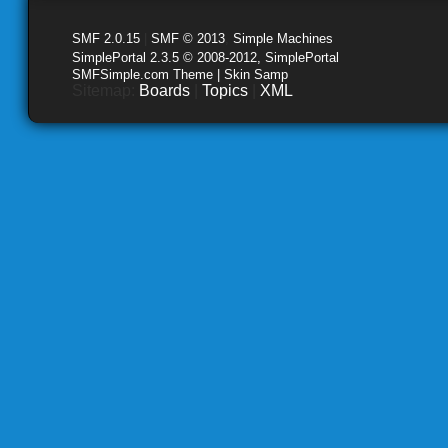
SMF 2.0.15
|
SMF © 2013
,
Simple Machines
SimplePortal 2.3.5 © 2008-2012, SimplePortal
SMFSimple.com Theme | Skin Samp
Sitemap:
Boards
|
Topics
|
XML