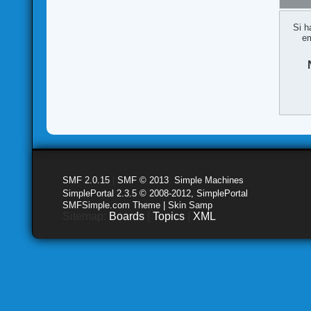
Si h
em
SMF 2.0.15
|
SMF © 2013
,
Simple Machines
SimplePortal 2.3.5 © 2008-2012, SimplePortal
SMFSimple.com Theme | Skin Samp
Sitemap:
Boards
|
Topics
|
XML