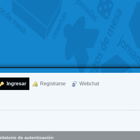
  Ingresar
  Registrarse
  Webchat
datorio de autenticación