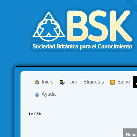
  Inicio
  Foro
Etiquetas
  Ezine
  Ayuda
La BSK
Recor