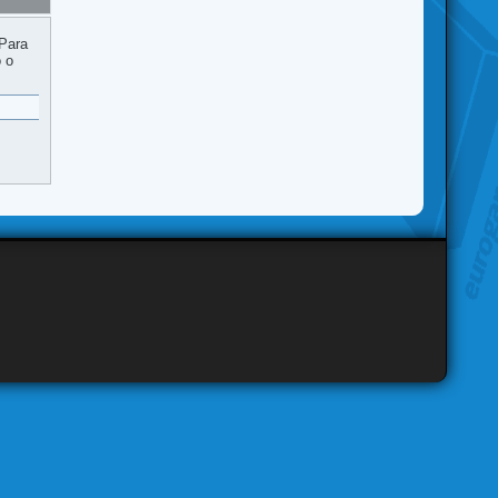
 Para
o o