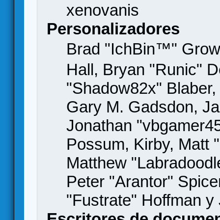
xenovanis
Personalizadores
Brad "IchBin™" Gro
Hall, Bryan "Runic" D
"Shadow82x" Blaber, 
Gary M. Gadsdon, Jas
Jonathan "vbgamer45" 
Possum, Kirby, Matt
Matthew "Labradoodle
Peter "Arantor" Spice
"Fustrate" Hoffman y
Escritores de docume