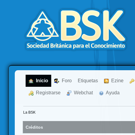
  Inicio
  Foro
Etiquetas
  Ezine
  Registrarse
  Webchat
  Ayuda
La BSK
Créditos