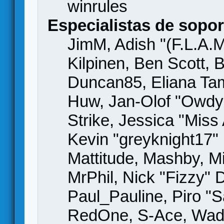
winrules
Especialistas de sopor
JimM, Adish "(F.L.A.M
Kilpinen, Ben Scott,
Duncan85, Eliana Tame
Huw, Jan-Olof "Owdy"
Strike, Jessica "Mis
Kevin "greyknight17" H
Mattitude, Mashby, Mic
MrPhil, Nick "Fizzy" 
Paul_Pauline, Piro "S
RedOne, S-Ace, Wad