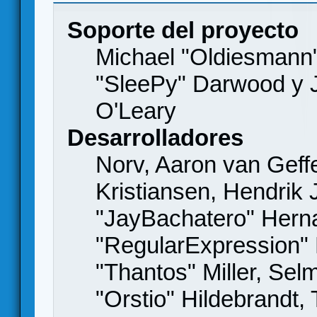
Soporte del proyecto
Michael "Oldiesmann
"SleePy" Darwood y J
O'Leary
Desarrolladores
Norv, Aaron van Geffe
Kristiansen, Hendrik
"JayBachatero" Hern
"RegularExpression"
"Thantos" Miller, Se
"Orstio" Hildebrandt,