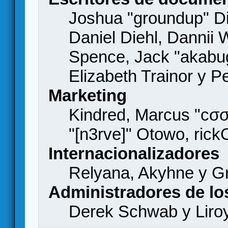
Joshua "groundup" Di
Daniel Diehl, Dannii 
Spence, Jack "akabu
Elizabeth Trainor y 
Marketing
Kindred, Marcus "cσσ
"[n3rve]" Otowo, rick
Internacionalizadores
Relyana, Akyhne y G
Administradores de lo
Derek Schwab y Liro