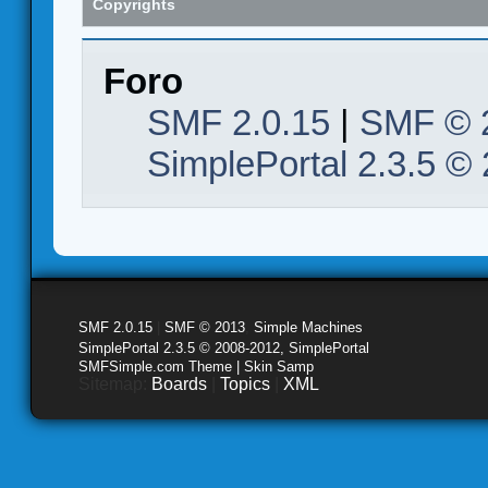
Copyrights
Foro
SMF 2.0.15
|
SMF © 
SimplePortal 2.3.5 ©
SMF 2.0.15
|
SMF © 2013
,
Simple Machines
SimplePortal 2.3.5 © 2008-2012, SimplePortal
SMFSimple.com Theme | Skin Samp
Sitemap:
Boards
|
Topics
|
XML