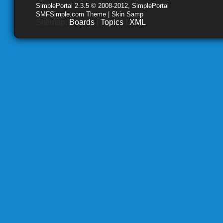
SimplePortal 2.3.5 © 2008-2012, SimplePortal
SMFSimple.com Theme | Skin Samp
Sitemap:
Boards
|
Topics
|
XML