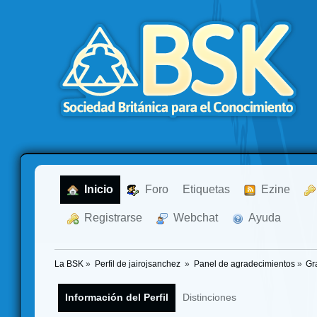
  Inicio
  Foro
Etiquetas
  Ezine
  Registrarse
  Webchat
  Ayuda
La BSK
»
Perfil de jairojsanchez 
»
Panel de agradecimientos
»
Gr
Información del Perfil
Distinciones