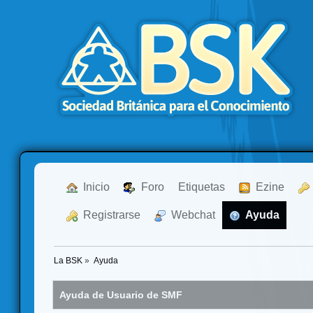
  Inicio
  Foro
Etiquetas
  Ezine
  Registrarse
  Webchat
  Ayuda
La BSK
»
Ayuda
Ayuda de Usuario de SMF