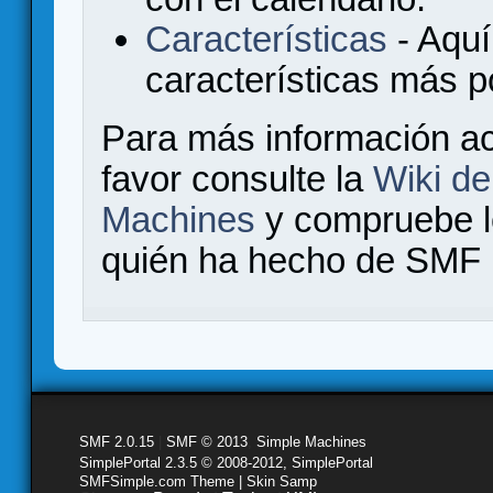
Características
- Aquí
características más 
Para más información a
favor consulte la
Wiki d
Machines
y compruebe 
quién ha hecho de SMF l
SMF 2.0.15
|
SMF © 2013
,
Simple Machines
SimplePortal 2.3.5 © 2008-2012, SimplePortal
SMFSimple.com Theme | Skin Samp