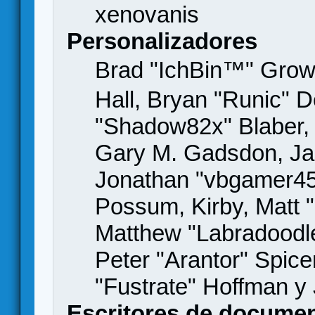
xenovanis
Personalizadores
Brad "IchBin™" Gro
Hall, Bryan "Runic" D
"Shadow82x" Blaber, 
Gary M. Gadsdon, Jas
Jonathan "vbgamer45" 
Possum, Kirby, Matt
Matthew "Labradoodle
Peter "Arantor" Spice
"Fustrate" Hoffman y
Escritores de docume