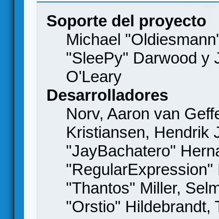
Soporte del proyecto
Michael "Oldiesmann
"SleePy" Darwood y J
O'Leary
Desarrolladores
Norv, Aaron van Geffe
Kristiansen, Hendrik
"JayBachatero" Hern
"RegularExpression"
"Thantos" Miller, Se
"Orstio" Hildebrandt,