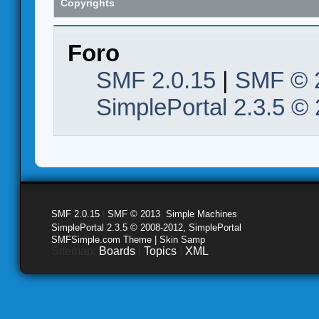
Copyrights
Foro
SMF 2.0.15
|
SMF © 
SimplePortal 2.3.5 ©
SMF 2.0.15
|
SMF © 2013
,
Simple Machines
SimplePortal 2.3.5 © 2008-2012, SimplePortal
SMFSimple.com Theme | Skin Samp
Sitemap:
Boards
|
Topics
|
XML