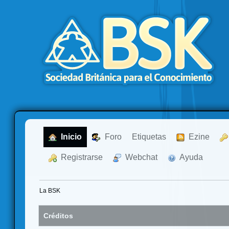
  Inicio
  Foro
Etiquetas
  Ezine
  Registrarse
  Webchat
  Ayuda
La BSK
Créditos