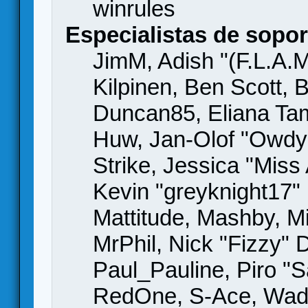
winrules
Especialistas de sopor
JimM, Adish "(F.L.A.M
Kilpinen, Ben Scott,
Duncan85, Eliana Tame
Huw, Jan-Olof "Owdy"
Strike, Jessica "Mis
Kevin "greyknight17" H
Mattitude, Mashby, Mic
MrPhil, Nick "Fizzy" 
Paul_Pauline, Piro "S
RedOne, S-Ace, Wad