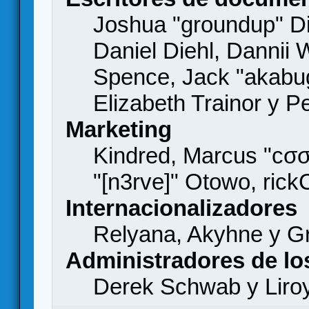
Joshua "groundup" Di
Daniel Diehl, Dannii 
Spence, Jack "akabu
Elizabeth Trainor y 
Marketing
Kindred, Marcus "cσσ
"[n3rve]" Otowo, rick
Internacionalizadores
Relyana, Akyhne y G
Administradores de lo
Derek Schwab y Liro