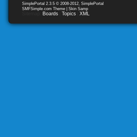
SimplePortal 2.3.5 © 2008-2012, SimplePortal
SMFSimple.com Theme | Skin Samp
Sitemap:
Boards
|
Topics
|
XML