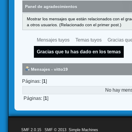
Panel de agradecimientos
Mostrar los mensajes que están relacionados con el gra
a otros usuarios. (Relacionado con el primer post.)
Mensajes tuyos
Temas tuyos
Gracias que
Gracias que tu has dado en los temas
Mensajes - vitto19
Páginas: [
1
]
No hay mensa
Páginas: [
1
]
SMF 2.0.15
|
SMF © 2013
,
Simple Machines