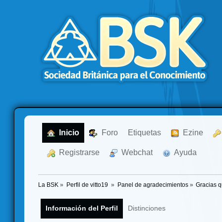
  Inicio
  Foro
Etiquetas
  Ezine
  Registrarse
  Webchat
  Ayuda
La BSK
»
Perfil de vitto19 
»
Panel de agradecimientos
»
Gracias q
Información del Perfil
Distinciones