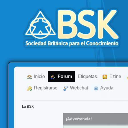
  Inicio
  Forum
Etiquetas
  Ezine
  Registrarse
  Webchat
  Ayuda
La BSK
¡Advertencia!