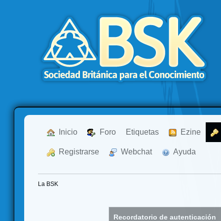
  Inicio
  Foro
Etiquetas
  Ezine
  Registrarse
  Webchat
  Ayuda
La BSK
Recordatorio de autenticación