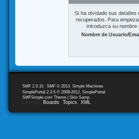
Si ha olvidado sus detalles
recuperados. Para empezar 
introduzca su nombre d
Nombre de Usuario/Emai
SMF 2.0.15
|
SMF © 2013
,
Simple Machines
SimplePortal 2.3.5 © 2008-2012, SimplePortal
SMFSimple.com Theme | Skin Samp
Sitemap:
Boards
|
Topics
|
XML